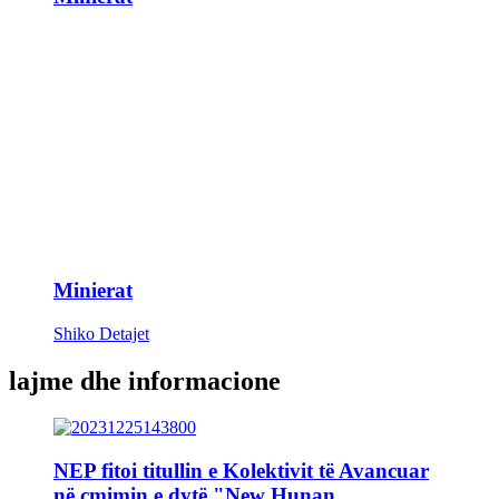
Minierat
Shiko Detajet
lajme dhe informacione
NEP fitoi titullin e Kolektivit të Avancuar
në çmimin e dytë "New Hunan