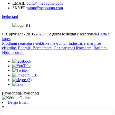
EMAIL:
pump@neppump.com
SKYPE:
pump@neppump.com
hetim tani
© Copyright - 2010-2023 : Të gjitha të drejtat e rezervuara.
Harta e
faqes
Prodhimi i energjisë elektrike me qymyr
,
Industria e energjisë
elektrike
,
Energjia Bërthamore
,
Gaz natyror i lëngshëm
,
Rafinimi
,
Hidrocentrali
,
[javascript]
[/javascript]
Dërgo Email
x