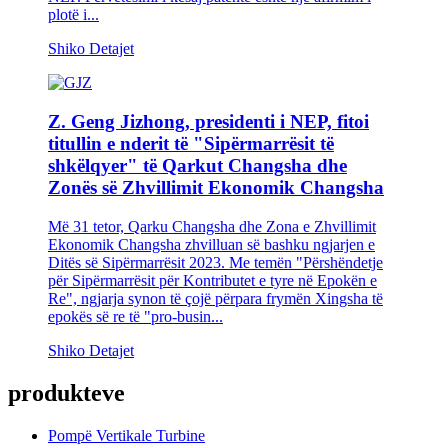
plotë i...
Shiko Detajet
Z. Geng Jizhong, presidenti i NEP, fitoi
titullin e nderit të "Sipërmarrësit të
shkëlqyer" të Qarkut Changsha dhe
Zonës së Zhvillimit Ekonomik Changsha
Më 31 tetor, Qarku Changsha dhe Zona e Zhvillimit
Ekonomik Changsha zhvilluan së bashku ngjarjen e
Ditës së Sipërmarrësit 2023. Me temën "Përshëndetje
për Sipërmarrësit për Kontributet e tyre në Epokën e
Re", ngjarja synon të çojë përpara frymën Xingsha të
epokës së re të "pro-busin...
Shiko Detajet
produkteve
Pompë Vertikale Turbine