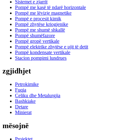
Sistemet e zjarrit
Pompë me kasë të ndarë horizontale
Pompë me lëvizje magnetike
Pompë e procesit kimik
Pompë zhytëse kriogjenike
Pompë me shumë shkallë
Pompë shumëfazore
Pompë gropë vertikale
Pompë elektrike zhytëse e ujit të detit
Pompë kondensate vertikale
Stacion pompimi lundrues
zgjidhjet
Petrokimike
Fuqia
Çeliku dhe Metalurgjia
Bashkiake
Detare
Minierat
mësojnë
Projektet