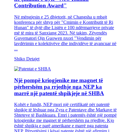
Contribution Award"
Në mëngjesin e 25 dhjetorit, në Changsha u mbajt
konferenca për shtyp për "Çmimin e Kontributit të Ri
Hunan" të dytë dhe Listën e 100 ndërmarrjeve private
më të mira të Sanxiang 2023. Në takim, Zëvendës
Guvernatori Qin Guowen nxori "Vendimin për
lavdërimin e kolektivëve dhe individëve të avancuar në
...
Shiko Detajet
Një pompë kriogjenike me magnet të
përhershëm pa rrjedhje nga NEP ka
marrë një patentë shpikjeje në SHBA
Kohët e fundit, NEP mori një certifikatë për patentë
shpikje të lëshuar nga Zyra e Patentave dhe Markave të
Shteteve të Bashkuara. Emri i patentës është një pompë
kriogjenike me magnet të përhershëm pa rrjedhje. Kjo
është shpikja e parë amerikane e marrë nga patenta
NEP. Përvetësimi i kësaj patente është një afirmim i