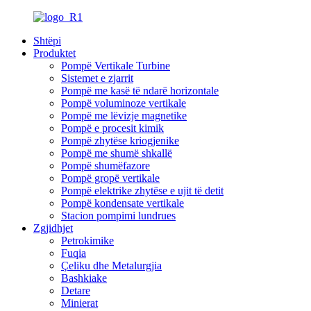
Shtëpi
Produktet
Pompë Vertikale Turbine
Sistemet e zjarrit
Pompë me kasë të ndarë horizontale
Pompë voluminoze vertikale
Pompë me lëvizje magnetike
Pompë e procesit kimik
Pompë zhytëse kriogjenike
Pompë me shumë shkallë
Pompë shumëfazore
Pompë gropë vertikale
Pompë elektrike zhytëse e ujit të detit
Pompë kondensate vertikale
Stacion pompimi lundrues
Zgjidhjet
Petrokimike
Fuqia
Çeliku dhe Metalurgjia
Bashkiake
Detare
Minierat