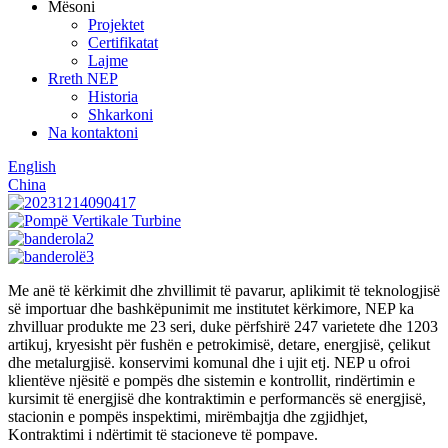
Mësoni
Projektet
Certifikatat
Lajme
Rreth NEP
Historia
Shkarkoni
Na kontaktoni
English
China
Me anë të kërkimit dhe zhvillimit të pavarur, aplikimit të teknologjisë
së importuar dhe bashkëpunimit me institutet kërkimore, NEP ka
zhvilluar produkte me 23 seri, duke përfshirë 247 varietete dhe 1203
artikuj, kryesisht për fushën e petrokimisë, detare, energjisë, çelikut
dhe metalurgjisë. konservimi komunal dhe i ujit etj. NEP u ofroi
klientëve njësitë e pompës dhe sistemin e kontrollit, rindërtimin e
kursimit të energjisë dhe kontraktimin e performancës së energjisë,
stacionin e pompës inspektimi, mirëmbajtja dhe zgjidhjet,
Kontraktimi i ndërtimit të stacioneve të pompave.