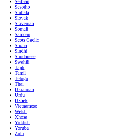
Serbian
Sesotho
Sinhala
Slovak
Slovenian
Somali
Samoan
Scots Gaelic
Shona
Sindhi
Sundanese
Swahili
Tajik
Tamil
Telugu
Thai
Ukrainian
Urdu
Uzbek
Vietnamese
Welsh
Xhosa
Yiddish
Yoruba
Zulu