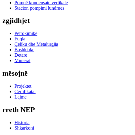
Pompë kondensate vertikale
Stacion pompimi lundrues
zgjidhjet
Petrokimike
Fuqia
Çeliku dhe Metalurgjia
Bashkiake
Detare
Minierat
mësojnë
Projektet
Certifikatat
Lajme
rreth NEP
Historia
Shkarkoni