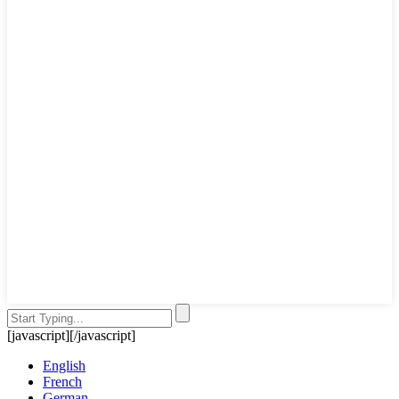
[javascript]
[/javascript]
English
French
German