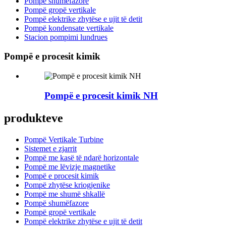
Pompë shumëfazore
Pompë gropë vertikale
Pompë elektrike zhytëse e ujit të detit
Pompë kondensate vertikale
Stacion pompimi lundrues
Pompë e procesit kimik
Pompë e procesit kimik NH
produkteve
Pompë Vertikale Turbine
Sistemet e zjarrit
Pompë me kasë të ndarë horizontale
Pompë me lëvizje magnetike
Pompë e procesit kimik
Pompë zhytëse kriogjenike
Pompë me shumë shkallë
Pompë shumëfazore
Pompë gropë vertikale
Pompë elektrike zhytëse e ujit të detit