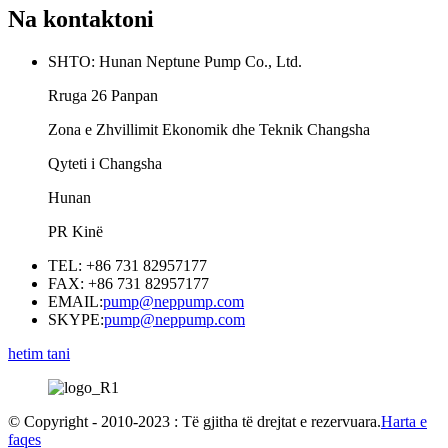
Na kontaktoni
SHTO: Hunan Neptune Pump Co., Ltd.
Rruga 26 Panpan
Zona e Zhvillimit Ekonomik dhe Teknik Changsha
Qyteti i Changsha
Hunan
PR Kinë
TEL: +86 731 82957177
FAX: +86 731 82957177
EMAIL:
pump@neppump.com
SKYPE:
pump@neppump.com
hetim tani
© Copyright - 2010-2023 : Të gjitha të drejtat e rezervuara.
Harta e
faqes