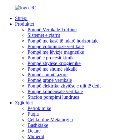
Shtëpi
Produktet
Pompë Vertikale Turbine
Sistemet e zjarrit
Pompë me kasë të ndarë horizontale
Pompë voluminoze vertikale
Pompë me lëvizje magnetike
Pompë e procesit kimik
Pompë zhytëse kriogjenike
Pompë me shumë shkallë
Pompë shumëfazore
Pompë gropë vertikale
Pompë elektrike zhytëse e ujit të detit
Pompë kondensate vertikale
Stacion pompimi lundrues
Zgjidhjet
Petrokimike
Fuqia
Çeliku dhe Metalurgjia
Bashkiake
Detare
Minierat