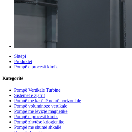
Shtëpi
Produktet
Pompë e procesit kimik
Kategoritë
Pompë Vertikale Turbine
Sistemet e zjarrit
Pompë me kasë të ndarë horizontale
Pompë voluminoze vertikale
Pompë me lëvizje magnetike
Pompë e procesit kimik
Pompë zhytëse kriogjenike
Pompë me shumë shkallë