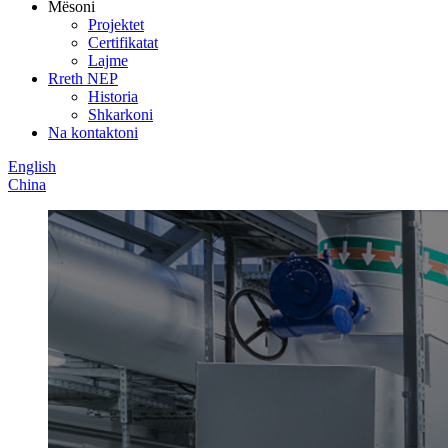
Mësoni
Projektet
Certifikatat
Lajme
Rreth NEP
Historia
Shkarkoni
Na kontaktoni
English
China