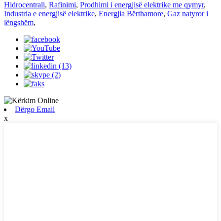
Hidrocentrali
,
Rafinimi
,
Prodhimi i energjisë elektrike me qymyr
,
Industria e energjisë elektrike
,
Energjia Bërthamore
,
Gaz natyror i
lëngshëm
,
Dërgo Email
x